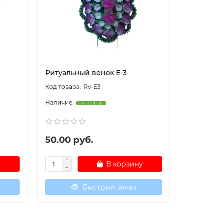
Ритуальный венок Е-3
Ритуаль
Rv-E3
50.00 руб.
50.00 
у
В корзину
Быстрый заказ