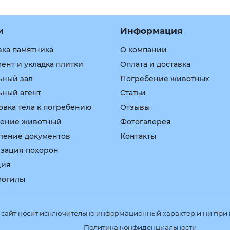
и
Информация
вка памятника
О компании
ент и укладка плитки
Оплата и доставка
ьный зал
Погребение животных
ьный агент
Статьи
овка тела к погребению
Отзывы
ение животный
Фотогалерея
ение документов
Контакты
зация похорон
ция
могилы
айт носит исключительно информационный характер и ни при к
Политика конфиденциальности