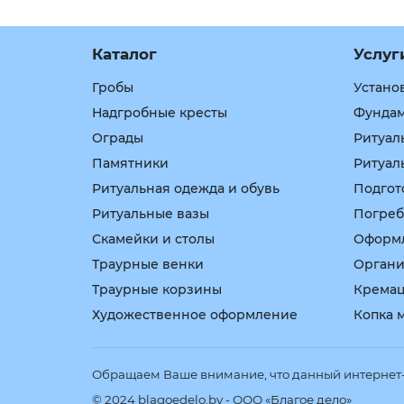
Каталог
Услуг
Гробы
Устано
Надгробные кресты
Фундам
Ограды
Ритуал
Памятники
Ритуал
Ритуальная одежда и обувь
Подгот
Ритуальные вазы
Погреб
Скамейки и столы
Оформл
Траурные венки
Органи
Траурные корзины
Крема
Художественное оформление
Копка 
Обращаем Ваше внимание, что данный интернет-с
© 2024 blagoedelo.by - ООО «Благое дело»