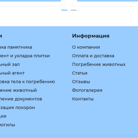
и
Информация
вка памятника
О компании
ент и укладка плитки
Оплата и доставка
ьный зал
Погребение животных
ьный агент
Статьи
овка тела к погребению
Отзывы
ение животный
Фотогалерея
ение документов
Контакты
зация похорон
ция
могилы