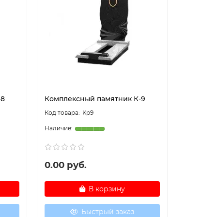
-8
Комплексный памятник К-9
Комплек
Kp9
0.00 руб.
0.00 р
В корзину
Быстрый заказ