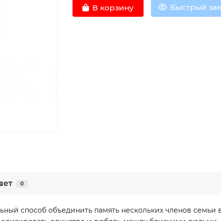
Быстрый зак
В корзину
вет
0
ный способ объединить память нескольких членов семьи в