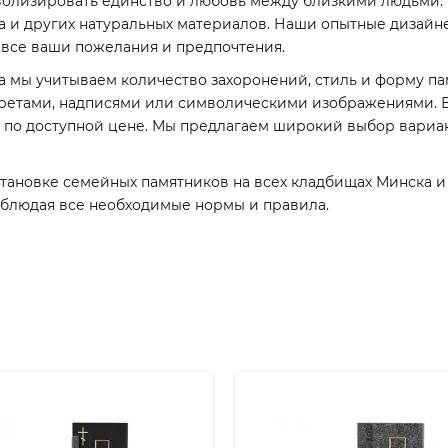
олизировать единство и любовь между близкими людьми. 
а и других натуральных материалов. Наши опытные дизайне
 все ваши пожелания и предпочтения.
 мы учитываем количество захоронений, стиль и форму па
ртретами, надписями или символическими изображениями. 
а по доступной цене. Мы предлагаем широкий выбор вариан
установке семейных памятников на всех кладбищах Минска 
соблюдая все необходимые нормы и правила.